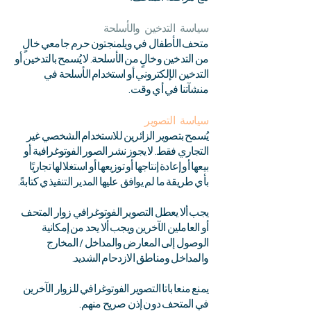
سياسة التدخين والأسلحة
متحف الأطفال في ويلمنجتون حرم جامعي خالٍ
من التدخين وخالٍ من الأسلحة. لا يُسمح بالتدخين أو
التدخين الإلكتروني أو استخدام الأسلحة في
منشآتنا في أي وقت.
سياسة التصوير
يُسمح بتصوير الزائرين للاستخدام الشخصي غير
التجاري فقط. لا يجوز نشر الصور الفوتوغرافية أو
بيعها أو إعادة إنتاجها أو توزيعها أو استغلالها تجاريًا
بأي طريقة ما لم يوافق عليها المدير التنفيذي كتابةً.
يجب ألا يعطل التصوير الفوتوغرافي زوار المتحف
أو العاملين الآخرين ويجب ألا يحد من إمكانية
الوصول إلى المعارض والمداخل / المخارج
والمداخل ومناطق الازدحام الشديد.
يمنع منعا باتا التصوير الفوتوغرافي للزوار الآخرين
في المتحف دون إذن صريح منهم.