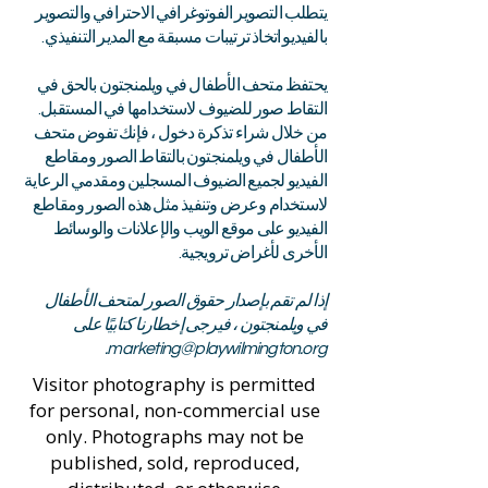
يتطلب التصوير الفوتوغرافي الاحترافي والتصوير
بالفيديو اتخاذ ترتيبات مسبقة مع المدير التنفيذي.
يحتفظ متحف الأطفال في ويلمنجتون بالحق في
التقاط صور للضيوف لاستخدامها في المستقبل.
من خلال شراء تذكرة دخول ، فإنك تفوض متحف
الأطفال في ويلمنجتون بالتقاط الصور ومقاطع
الفيديو لجميع الضيوف المسجلين ومقدمي الرعاية
لاستخدام وعرض وتنفيذ مثل هذه الصور ومقاطع
الفيديو على موقع الويب والإعلانات والوسائط
الأخرى لأغراض ترويجية.
إذا لم تقم بإصدار حقوق الصور لمتحف الأطفال
في ويلمنجتون ، فيرجى إخطارنا كتابيًا على
.
marketing@playwilmington.org
Visitor photography is permitted
for personal, non-commercial use
only. Photographs may not be
published, sold, reproduced,