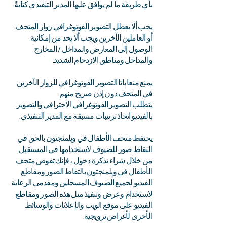
بأي طريقة ما لم يوافق عليها المدير التنفيذي كتابةً.
يجب ألا يعطل التصوير الفوتوغرافي زوار المتحف
أو العاملين الآخرين ويجب ألا يحد من إمكانية
الوصول إلى المعارض والمداخل / المخارج
والمداخل ومناطق الازدحام الشديد.
يمنع منعا باتا التصوير الفوتوغرافي للزوار الآخرين
في المتحف دون إذن صريح منهم.
يتطلب التصوير الفوتوغرافي الاحترافي والتصوير
بالفيديو اتخاذ ترتيبات مسبقة مع المدير التنفيذي.
يحتفظ متحف الأطفال في ويلمنجتون بالحق في
التقاط صور للضيوف لاستخدامها في المستقبل.
من خلال شراء تذكرة دخول ، فإنك تفوض متحف
الأطفال في ويلمنجتون بالتقاط الصور ومقاطع
الفيديو لجميع الضيوف المسجلين ومقدمي الرعاية
لاستخدام وعرض وتنفيذ مثل هذه الصور ومقاطع
الفيديو على موقع الويب والإعلانات والوسائط
الأخرى لأغراض ترويجية.