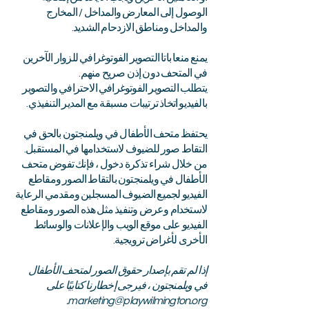
الوصول إلى المعارض والمداخل / المخارج
والمداخل ومناطق الازدحام الشديد.
يمنع منعا باتا التصوير الفوتوغرافي للزوار الآخرين
في المتحف دون إذن صريح منهم.
يتطلب التصوير الفوتوغرافي الاحترافي والتصوير
بالفيديو اتخاذ ترتيبات مسبقة مع المدير التنفيذي.
يحتفظ متحف الأطفال في ويلمنجتون بالحق في
التقاط صور للضيوف لاستخدامها في المستقبل.
من خلال شراء تذكرة دخول ، فإنك تفوض متحف
الأطفال في ويلمنجتون بالتقاط الصور ومقاطع
الفيديو لجميع الضيوف المسجلين ومقدمي الرعاية
لاستخدام وعرض وتنفيذ مثل هذه الصور ومقاطع
الفيديو على موقع الويب والإعلانات والوسائط
الأخرى لأغراض ترويجية.
إذا لم تقم بإصدار حقوق الصور لمتحف الأطفال
في ويلمنجتون ، فيرجى إخطارنا كتابيًا على
.
marketing@playwilmington.org