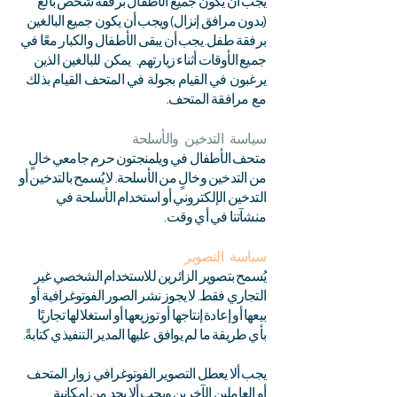
يجب أن يكون جميع الأطفال برفقة شخص بالغ
(بدون مرافق إنزال) ويجب أن يكون جميع البالغين
برفقة طفل. يجب أن يبقى الأطفال والكبار معًا في
يمكن للبالغين الذين
جميع الأوقات أثناء زيارتهم.
يرغبون في القيام بجولة في المتحف القيام بذلك
مع مرافقة المتحف.
سياسة التدخين والأسلحة
متحف الأطفال في ويلمنجتون حرم جامعي خالٍ
من التدخين وخالٍ من الأسلحة. لا يُسمح بالتدخين أو
التدخين الإلكتروني أو استخدام الأسلحة في
منشآتنا في أي وقت.
سياسة التصوير
يُسمح بتصوير الزائرين للاستخدام الشخصي غير
التجاري فقط. لا يجوز نشر الصور الفوتوغرافية أو
بيعها أو إعادة إنتاجها أو توزيعها أو استغلالها تجاريًا
بأي طريقة ما لم يوافق عليها المدير التنفيذي كتابةً.
يجب ألا يعطل التصوير الفوتوغرافي زوار المتحف
أو العاملين الآخرين ويجب ألا يحد من إمكانية