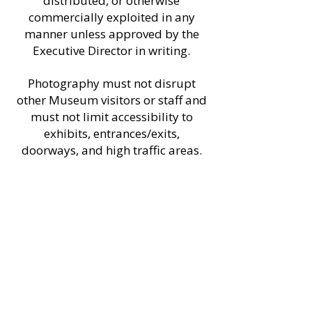
distributed, or otherwise
commercially exploited in any
manner unless approved by the
Executive Director in writing.​
Photography must not disrupt
other Museum visitors or staff and
must not limit accessibility to
exhibits, entrances/exits,
doorways, and high traffic areas.​
Photography of other visitors in the
Museum without their express
permission is strictly prohibited.
Professional photography and
videography require advance
arrangements be made with the
Executive Director.