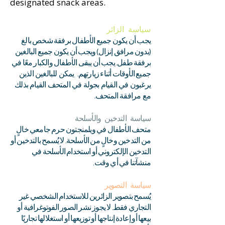
designated snack areas.​
سياسة الزائر
يجب أن يكون جميع الأطفال برفقة شخص بالغ
(بدون مرافق إنزال) ويجب أن يكون جميع البالغين
برفقة طفل. يجب أن يبقى الأطفال والكبار معًا في
يمكن للبالغين الذين
جميع الأوقات أثناء زيارتهم.
يرغبون في القيام بجولة في المتحف القيام بذلك
مع مرافقة المتحف.
سياسة التدخين والأسلحة
متحف الأطفال في ويلمنجتون حرم جامعي خالٍ
من التدخين وخالٍ من الأسلحة. لا يُسمح بالتدخين أو
التدخين الإلكتروني أو استخدام الأسلحة في
منشآتنا في أي وقت.
سياسة التصوير
يُسمح بتصوير الزائرين للاستخدام الشخصي غير
التجاري فقط. لا يجوز نشر الصور الفوتوغرافية أو
بيعها أو إعادة إنتاجها أو توزيعها أو استغلالها تجاريًا