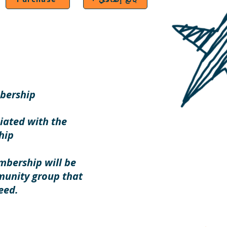
bership
ciated with the
hip
bership will be
unity group that
eed.