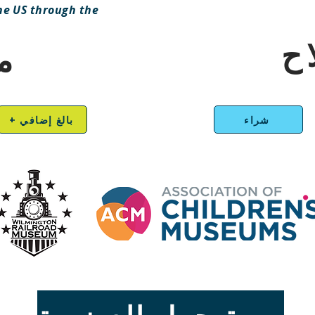
he US through the
ح
م
شراء
+ بالغ إضافي