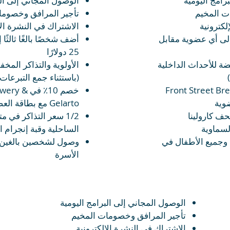
رامج اليومية
الوصول المجاني إلى الب
ت المخيم
تأجير المرافق وخصوما
لكترونية
الاشتراك في النشرة الإ
 إلى أي عضوية مقابل
أضف شخصًا بالغًا ثالثً
25 دولارًا
فضة للأحداث الداخلية
الأولوية والتذاكر المخ
(باستثناء جمع التبرعات)
Front Street Brewery &
خصم 10٪ في
Gelarto مع بطاقة العضوية
تحف كارولينا
1/2 سعر التذاكر في م
لسماوية
الساحلية وقبة إنجرام ا
وجميع الأطفال في
وصول
لشخصين بالغين 
الأسرة
الوصول المجاني إلى البرامج اليومية
تأجير المرافق وخصومات المخيم
الاشتراك في النشرة الإلكترونية