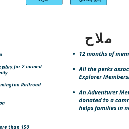
ملاح
12 months of mem
p
ryday
for 2 named
All the perks asso
mily
Explorer Members
lmington Railroad
An Adventurer Mem
donated to a comm
on
helps families in n
more than 150